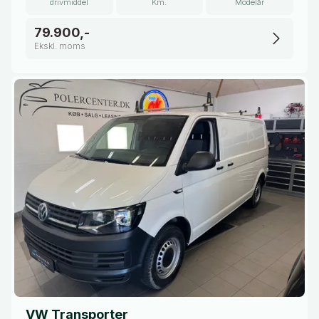
drivmiddel
Km.
Modelår
79.900,-
Ekskl. moms
VW Transporter