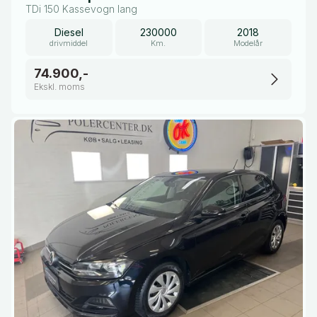
TDi 150 Kassevogn lang
Diesel
230000
2018
drivmiddel
Km.
Modelår
74.900,-
Ekskl. moms