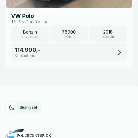
VW Polo
TSi 95 Comfortline
Benzin
78000
2018
drivmiddel
Km.
Modelår
114.900,-
Kontantpris
Sluk lyset