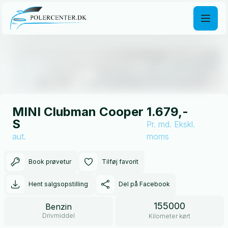
Åben galleri
MINI Clubman Cooper
1.679,-
S
Pr. md.
Ekskl.
aut.
moms
Book prøvetur
Tilføj favorit
Hent salgsopstilling
Del på Facebook
155000
Benzin
Drivmiddel
Kilometer kørt